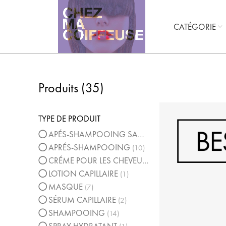
CATÉGORIE
Produits (
35
)
TYPE DE PRODUIT
APÉS-SHAMPOOING SANS RINCAGE
9
APRÉS-SHAMPOOING
10
CRÉME POUR LES CHEVEUX
4
LOTION CAPILLAIRE
1
MASQUE
7
SÉRUM CAPILLAIRE
2
SHAMPOOING
14