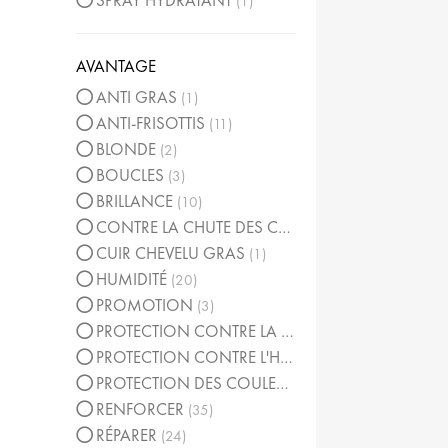
SPRAY HYDRATANT
1
AVANTAGE
ANTI GRAS
1
ANTI-FRISOTTIS
11
BLONDE
2
BOUCLES
3
BRILLANCE
10
CONTRE LA CHUTE DES CHEVEUX
2
CUIR CHEVELU GRAS
1
HUMIDITÉ
20
PROMOTION
3
PROTECTION CONTRE LA CHALEUR
3
PROTECTION CONTRE L'HUMIDITÉ
5
PROTECTION DES COULEURS
4
RENFORCER
35
RÉPARER
24