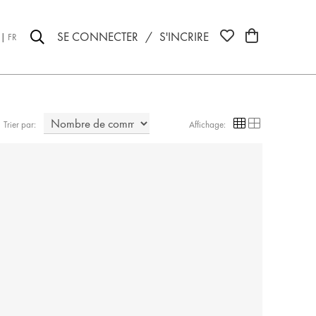
SE CONNECTER
/
S'INCRIRE
FR
Trier par:
Affichage: