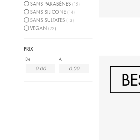
SANS PARABÈNES
15
SANS SILICONE
14
SANS SULFATES
13
VEGAN
22
PRIX
De
A