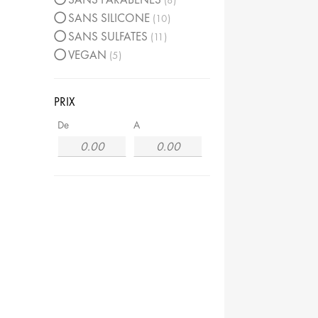
8
SANS SILICONE
10
SANS SULFATES
11
VEGAN
5
PRIX
De
A