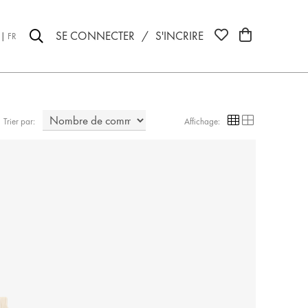
SE CONNECTER
/
S'INCRIRE
FR
Trier par:
Affichage: