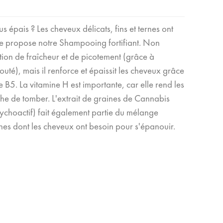
 épais ? Les cheveux délicats, fins et ternes ont
ue propose notre Shampooing fortifiant. Non
tion de fraîcheur et de picotement (grâce à
uté), mais il renforce et épaissit les cheveux grâce
e B5. La vitamine H est importante, car elle rend les
che de tomber. L'extrait de graines de Cannabis
sychoactif) fait également partie du mélange
otéines dont les cheveux ont besoin pour s'épanouir.