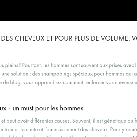
ES CHEVEUX ET POUR PLUS DE VOLUME: V
s pleins? Pourtant, les hommes sont souvent aux prises avec l
ste une solution : des shampooings spéciaux pour hommes qui a
icle de blog, vous apprendrez comment renforcer vos cheveux 
ux - un must pour les hommes
peut avoir différentes causes. Souvent, il est génétique ou fa
traîner la chute et l’amincissement des cheveux. Pour y remé