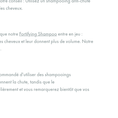
otre conseil : Utilisez un shampooing anti-chute
 des cheveux.
à que notre
Fortifying Shampoo
entre en jeu :
 les cheveux et leur donnent plus de volume.
Notre
.
recommandé d'utiliser des shampooings
nnent la chute, tandis que le
gulièrement et vous remarquerez bientôt que vos