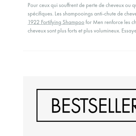
Pour ceux qui souffrent de perte de cheveux ou q
spécifiques. Les shampooings anti-chute de cheveu
1922 Fortifying Shampoo
for Men renforce les ch
cheveux sont plus forts et plus volumineux. Ess