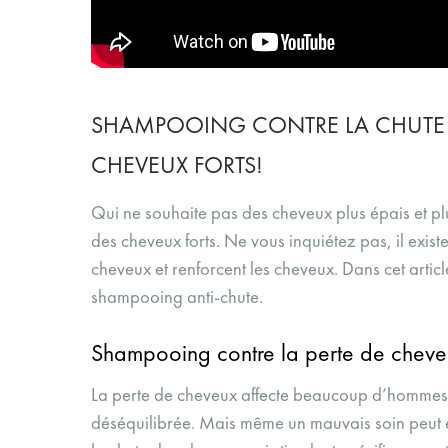
SHAMPOOING CONTRE LA CHUTE D
CHEVEUX FORTS!
Qui ne souhaite pas des cheveux plus épais et plu
des cheveux forts. Ne vous inquiétez pas, il exi
cheveux et renforcent les cheveux. Dans cet art
shampooing anti-chute.
Shampooing contre la perte de cheve
La perte de cheveux affecte beaucoup d’hommes et 
déséquilibrée. Mais même un mauvais soin peut en