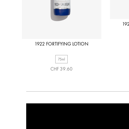
19
1922 FORTIFYING LOTION
75ml
CHF 39.60