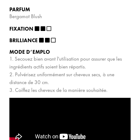
PARFUM
Bergamot Blush
FIXATION
BRILLIANCE
MODE D’EMPLO
1. Secouez bien avant l'utilisation pour assurer que les
ingrédients actifs soient bien répartis.
2. Pulvérisez uniformément sur cheveux secs, à une
distance de 30 cm.
3. Coiffez les cheveux de la manière souhaitée.