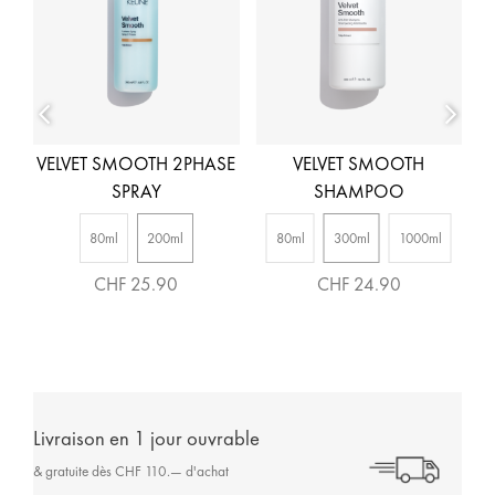
R
VELVET SMOOTH 2PHASE
VELVET SMOOTH
SPRAY
SHAMPOO
80ml
200ml
80ml
300ml
1000ml
CHF 25.90
CHF 24.90
Livraison en 1 jour ouvrable
& gratuite dès CHF 110.— d'achat